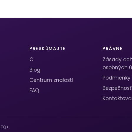
PRESKÚMAJTE
PRÁVNE
O
Zásady oc
osobných ú
Blog
Podmienky
Centrum znalostí
Bezpečnosť
FAQ
Kontaktova
BTQ+.