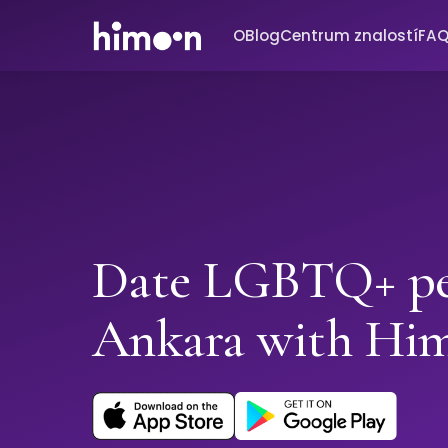
O
Blog
Centrum znalostí
FA
Date LGBTQ+ pe
Ankara with Hi