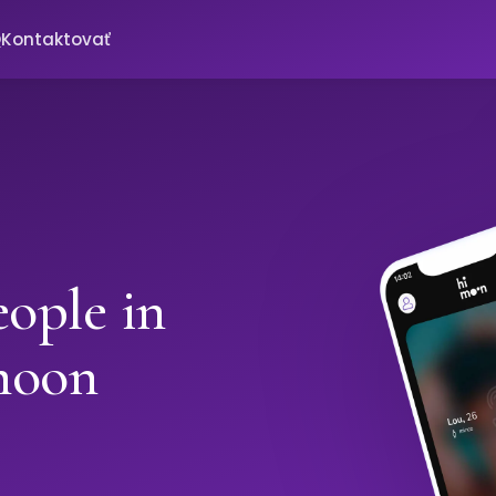
Q
Kontaktovať
ople in
moon