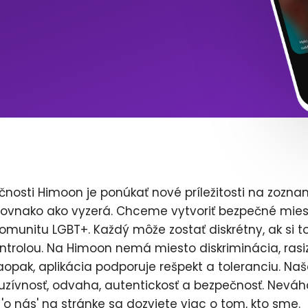
čnosti Himoon je ponúkať nové príležitosti na zozna
rovnako ako vyzerá. Chceme vytvoriť bezpečné mies
komunitu LGBT+. Každý môže zostať diskrétny, ak si to
ntrolou. Na Himoon nemá miesto diskriminácia, rasi
opak, aplikácia podporuje rešpekt a toleranciu. Naš
uzívnosť, odvaha, autentickosť a bezpečnosť. Neváh
'o nás' na stránke sa dozviete viac o tom, kto sme.