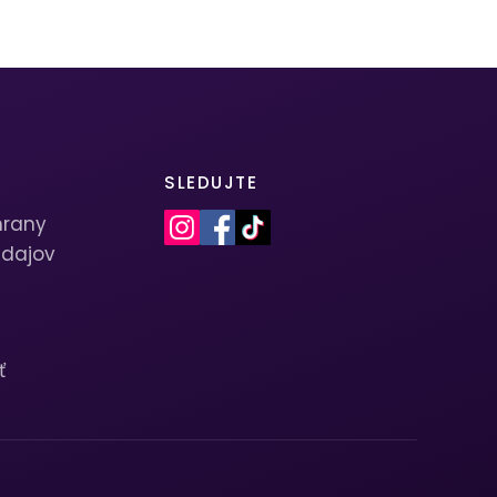
SLEDUJTE
hrany
dajov
ť