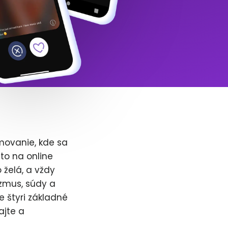
movanie, kde sa
to na online
 želá, a vždy
zmus, súdy a
e štyri základné
ajte a