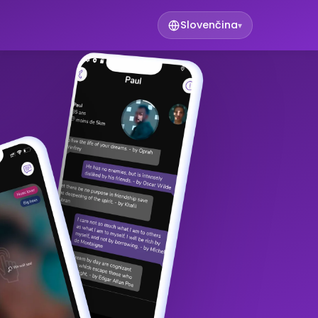
Slovenčina
▾