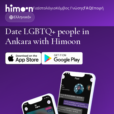
Για
Ιστολόγιο
Κόμβος Γνώσης
FAQ
Επαφή
Ελληνικά
▾
Date LGBTQ+ people in
Ankara with Himoon