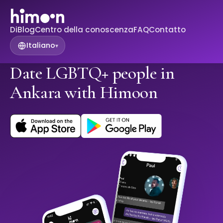
Di
Blog
Centro della conoscenza
FAQ
Contatto
Italiano
▾
Date LGBTQ+ people in
Ankara with Himoon