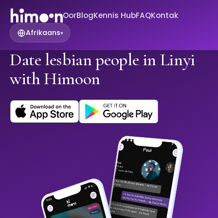
Oor
Blog
Kennis Hub
FAQ
Kontak
Afrikaans
▾
Date lesbian people in Linyi
with Himoon