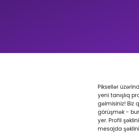
Piksellər üzəri
yeni tanışlıq pr
gəlmisiniz! Biz
görüşmək - bura
yer. Profil şəkl
mesajda şəklini