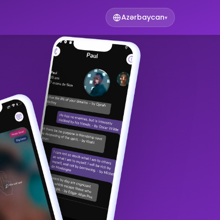
Azərbaycan
▾