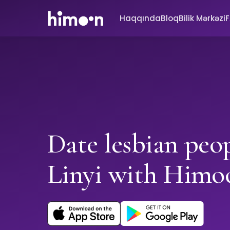
Haqqında
Bloq
Bilik Mərkəzi
Date lesbian peop
Linyi with Himo