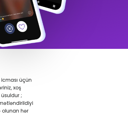
+ icması üçün
iniz, xoş
üsuldur ;
ətləndirildiyi
ə olunan hər