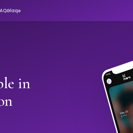
FAQ
Əlaqə
le in
on