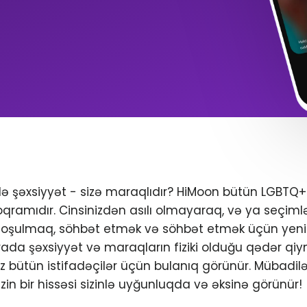
ndə şəxsiyyət - sizə maraqlıdır? HiMoon bütün LGBTQ
oqramıdır. Cinsinizdən asılı olmayaraq, və ya seçimlər
 qoşulmaq, söhbət etmək və söhbət etmək üçün yeni 
da şəxsiyyət və maraqların fiziki olduğu qədər qiym
iniz bütün istifadəçilər üçün bulanıq görünür. Mübadil
zin bir hissəsi sizinlə uyğunluqda və əksinə görünür!