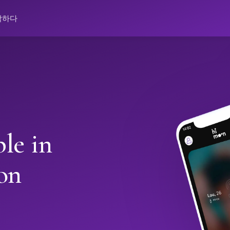
락하다
le in
on