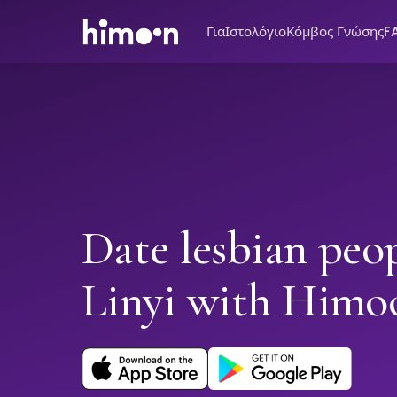
Για
Ιστολόγιο
Κόμβος Γνώσης
F
Date lesbian peop
Linyi with Himo