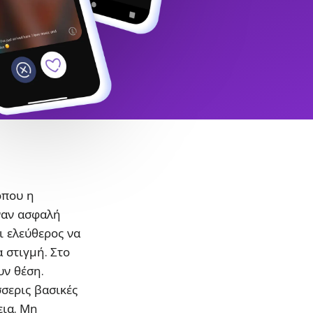
όπου η
ναν ασφαλή
ι ελεύθερος να
α στιγμή. Στο
υν θέση.
σσερις βασικές
εια. Μη