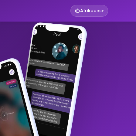
Afrikaans
▾