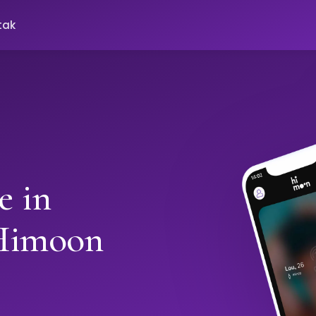
tak
e in
Himoon