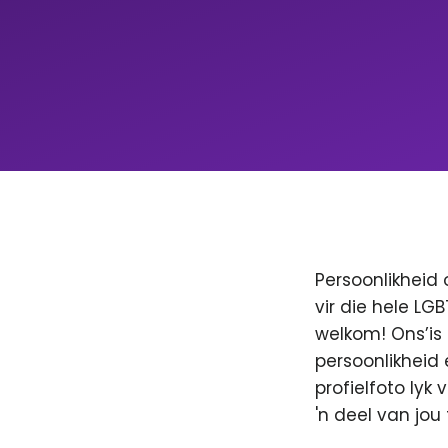
Persoonlikheid 
vir die hele LG
welkom! Ons’is
persoonlikheid 
profielfoto lyk
'n deel van jo