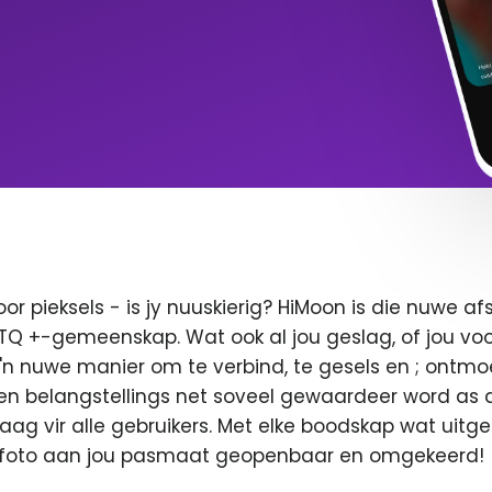
oor pieksels - is jy nuuskierig? HiMoon is die nuwe 
BTQ +-gemeenskap. Wat ook al jou geslag, of jou voor
 'n nuwe manier om te verbind, te gesels en ; ontmo
en belangstellings net soveel gewaardeer word as di
 vaag vir alle gebruikers. Met elke boodskap wat uitge
u foto aan jou pasmaat geopenbaar en omgekeerd!