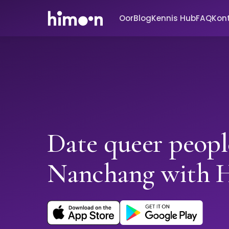
Oor
Blog
Kennis Hub
FAQ
Kon
Date queer peopl
Nanchang with 