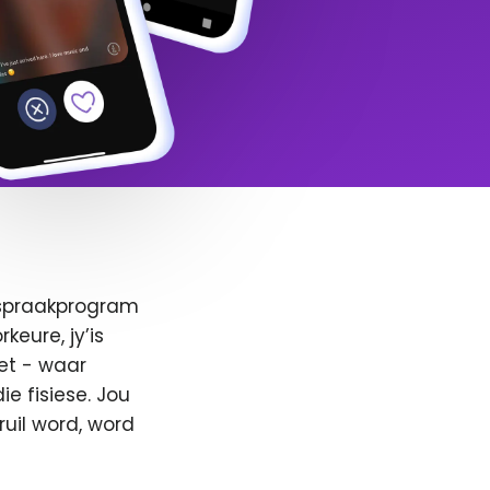
afspraakprogram
keure, jy’is
et - waar
e fisiese. Jou
ruil word, word