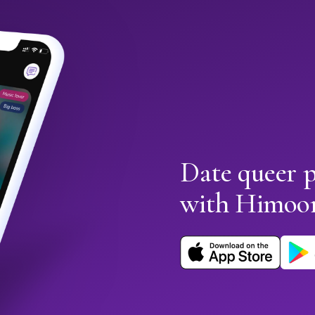
Date queer 
with Himoo