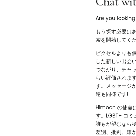
Chat wit
Are you lookin
もう探す必要はあ
索を開始してくだ
ピクセルよりも個性
した新しい出会い
つながり、チャ
らい評価されま
す。メッセージ
逆も同様です!
Himoon の
す。LGBT+ 
誰もが望むなら秘
差別、批判、嫌