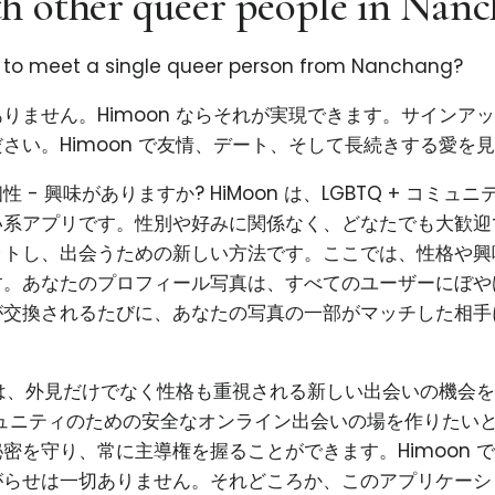
h other queer people in Nan
g to meet a single queer person from Nanchang?
りません。Himoon ならそれが実現できます。サインア
さい。Himoon で友情、デート、そして長続きする愛を
 - 興味がありますか? HiMoon は、LGBTQ + コミュ
系アプリです。性別や好みに関係なく、どなたでも大歓迎で
ットし、出会うための新しい方法です。ここでは、性格や興
す。あなたのプロフィール写真は、すべてのユーザーにぼや
が交換されるたびに、あなたの写真の一部がマッチした相手
使命は、外見だけでなく性格も重視される新しい出会いの機会
コミュニティのための安全なオンライン出会いの場を作りたい
密を守り、常に主導権を握ることができます。Himoon 
がらせは一切ありません。それどころか、このアプリケーシ