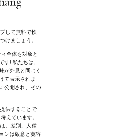
chang
ップして無料で検
見つけましょう。
ニティ全体を対象と
す! 私たちは、
味が外見と同じく
けて表示されま
に公開され、その
を提供することで
と考えています。
では、差別、人種
ョンは敬意と寛容