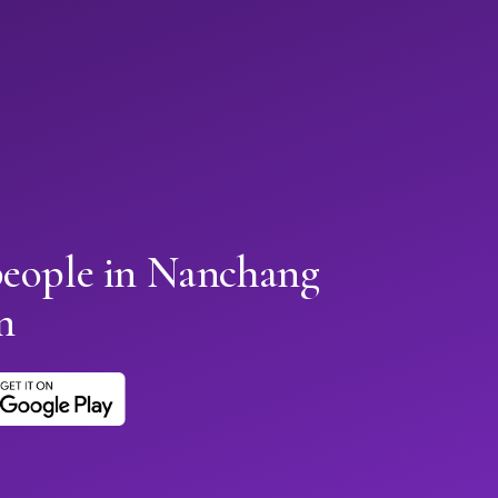
people in Nanchang
n