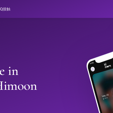
AQ
接触
e in
Himoon