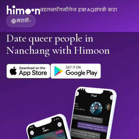
बद्दल
ब्लॉग
नॉलेज हब
FAQ
संपर्क करा
मराठी
▾
Date queer people in
Nanchang with Himoon