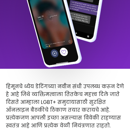
हिमूनचे ध्येय डेटिंगच्या नवीन संधी उपलब्ध करून देणे
हे आहे जिथे व्यक्तिमत्वाला तितकेच महत्त्व दिले जाते
दिसते आम्हाला LGBT+ समुदायासाठी सुरक्षित
ऑनलाइन बैठकीचे ठिकाण तयार करायचे आहे.
प्रत्येकजण आपली इच्छा असल्यास विवेकी राहण्यास
स्वतंत्र आहे आणि प्रत्येक वेळी नियंत्रणात राहतो.