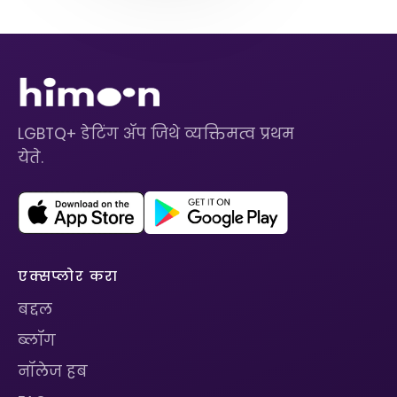
LGBTQ+ डेटिंग ॲप जिथे व्यक्तिमत्व प्रथम
येते.
एक्सप्लोर करा
बद्दल
ब्लॉग
नॉलेज हब