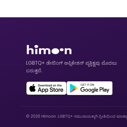
LGBTQ+ ಡೇಟಿಂಗ್ ಅಪ್ಲಿಕೇಶನ್ ವ್ಯಕ್ತಿತ್ವವು ಮೊದಲು
ಬರುತ್ತದೆ.
© 2026 Himoon. LGBTQ+ ಸಮುದಾಯಕ್ಕಾಗಿ ಪ್ರೀತಿಯಿಂದ ಮಾಡಲ್ಪಟ್