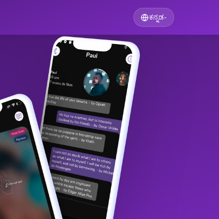
ಕನ್ನಡ
▾