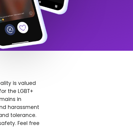
lity is valued
for the LGBT+
emains in
 and harassment
and tolerance.
afety. Feel free