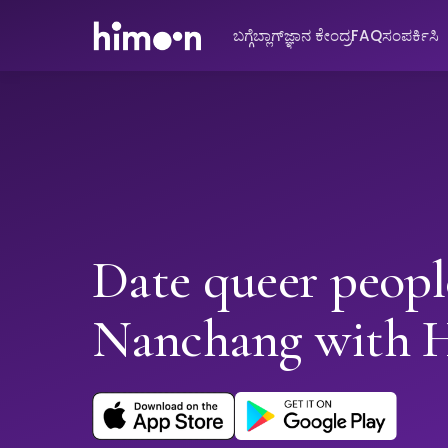
ಬಗ್ಗೆ
ಬ್ಲಾಗ್
ಜ್ಞಾನ ಕೇಂದ್ರ
FAQ
ಸಂಪರ್ಕಿಸಿ
Date queer peopl
Nanchang with 