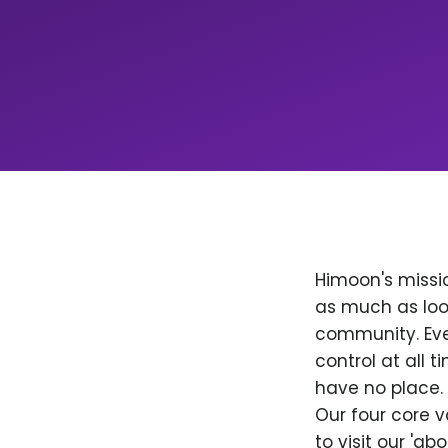
Himoon's missio
as much as loo
community. Ever
control at all
have no place. 
Our four core v
to visit our 'a