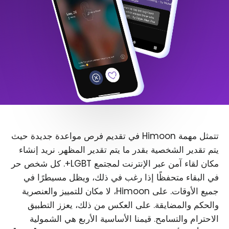
تتمثل مهمة Himoon في تقديم فرص مواعدة جديدة حيث
يتم تقدير الشخصية بقدر ما يتم تقدير المظهر. نريد إنشاء
مكان لقاء آمن عبر الإنترنت لمجتمع LGBT+. كل شخص حر
في البقاء متحفظًا إذا رغب في ذلك، ويظل مسيطرًا في
جميع الأوقات. على Himoon، لا مكان للتمييز والعنصرية
والحكم والمضايقة. على العكس من ذلك، يعزز التطبيق
الاحترام والتسامح. قيمنا الأساسية الأربع هي الشمولية