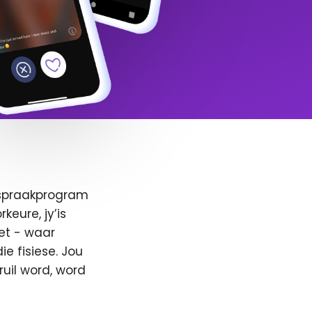
afspraakprogram
keure, jy’is
et - waar
e fisiese. Jou
ruil word, word