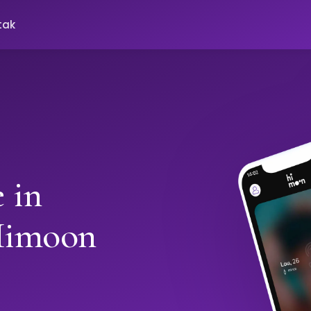
tak
 in
Himoon