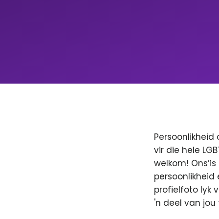
Persoonlikheid 
vir die hele LG
welkom! Ons’is
persoonlikheid 
profielfoto lyk
'n deel van jo