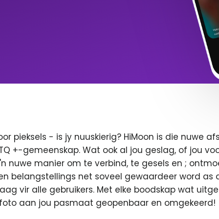
oor pieksels - is jy nuuskierig? HiMoon is die nuwe 
BTQ +-gemeenskap. Wat ook al jou geslag, of jou voor
 'n nuwe manier om te verbind, te gesels en ; ontmo
en belangstellings net soveel gewaardeer word as di
 vaag vir alle gebruikers. Met elke boodskap wat uitge
u foto aan jou pasmaat geopenbaar en omgekeerd!