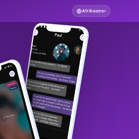
Afrikaans
▾