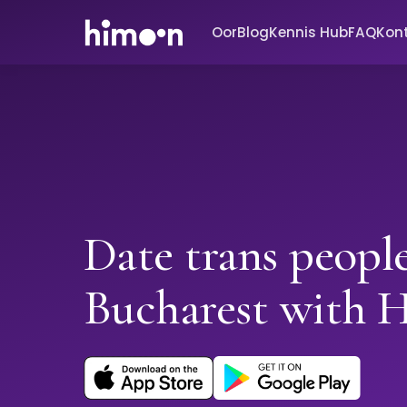
Oor
Blog
Kennis Hub
FAQ
Kon
Date trans people
Bucharest with 