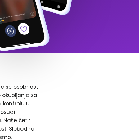
je se osobnost
o okupljanja za
a kontrolu u
osudi i
. Naše četiri
ost. Slobodno
 smo.