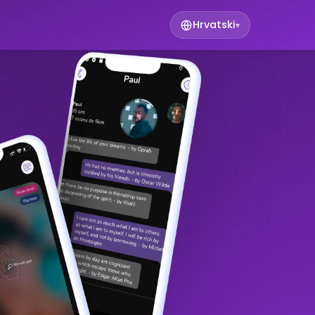
Hrvatski
▾