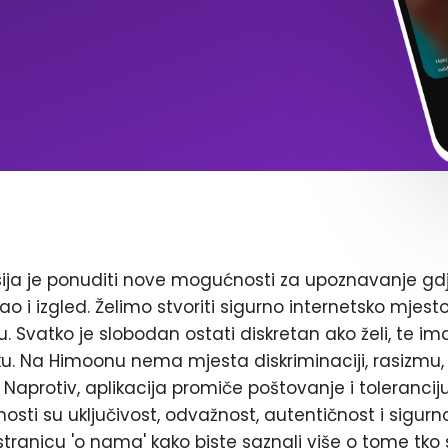
ja je ponuditi nove mogućnosti za upoznavanje gd
ao i izgled. Želimo stvoriti sigurno internetsko mjest
. Svatko je slobodan ostati diskretan ako želi, te im
. Na Himoonu nema mjesta diskriminaciji, rasizmu, 
Naprotiv, aplikacija promiče poštovanje i toleranciju
nosti su uključivost, odvažnost, autentičnost i sigurn
stranicu 'o nama' kako biste saznali više o tome tko