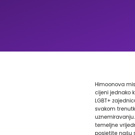
Himoonova misi
cijeni jednako k
LGBT+ zajednicu
svakom trenutku
uznemiravanju. 
temeljne vrijed
posjetite našu 