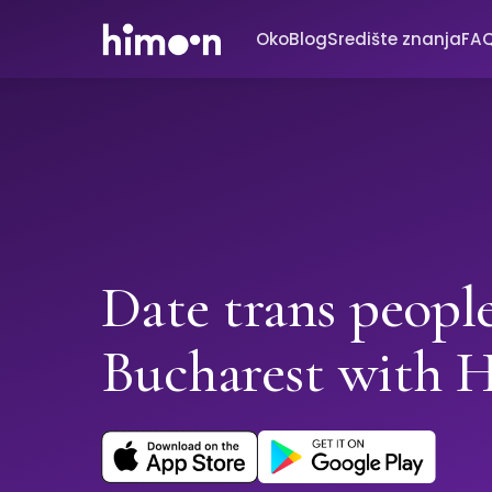
Oko
Blog
Središte znanja
FA
Date trans people
Bucharest with 