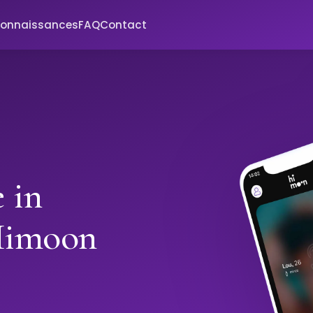
connaissances
FAQ
Contact
 in
Himoon