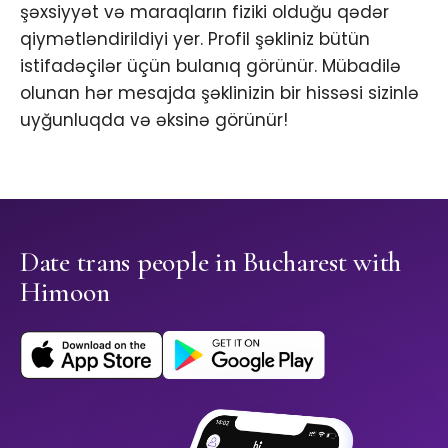
şəxsiyyət və maraqların fiziki olduğu qədər
qiymətləndirildiyi yer. Profil şəkliniz bütün
istifadəçilər üçün bulanıq görünür. Mübadilə
olunan hər mesajda şəklinizin bir hissəsi sizinlə
uyğunluqda və əksinə görünür!
Date trans people in Bucharest with
Himoon