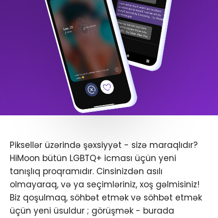
Piksellər üzərində şəxsiyyət - sizə maraqlıdır?
HiMoon bütün LGBTQ+ icması üçün yeni
tanışlıq proqramıdır. Cinsinizdən asılı
olmayaraq, və ya seçimləriniz, xoş gəlmisiniz!
Biz qoşulmaq, söhbət etmək və söhbət etmək
üçün yeni üsuldur ; görüşmək - burada