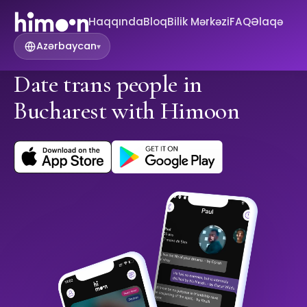
Haqqında
Bloq
Bilik Mərkəzi
FAQ
Əlaqə
Azərbaycan
▾
Date trans people in
Bucharest with Himoon