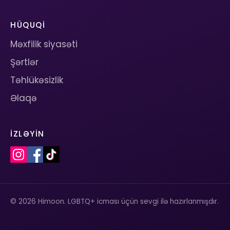
HÜQUQI
Məxfilik siyasəti
Şərtlər
Təhlükəsizlik
Əlaqə
İZLƏYIN
© 2026 Himoon. LGBTQ+ icması üçün sevgi ilə hazırlanmışdır.