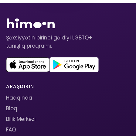
Şəxsiyyətin birinci gəldiyi LGBTQ+
tanışlıq proqramı.
ARAŞDIRIN
Haqqında
Bloq
Bilik Mərkəzi
FAQ