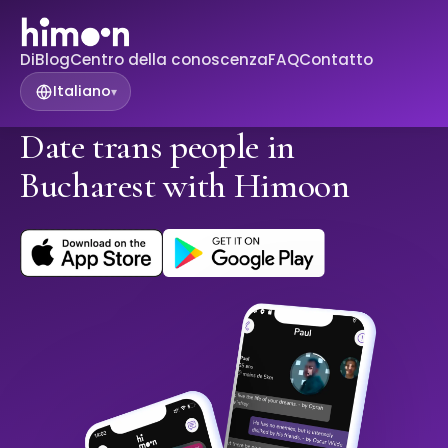
Di
Blog
Centro della conoscenza
FAQ
Contatto
Italiano
▾
Date trans people in
Bucharest with Himoon