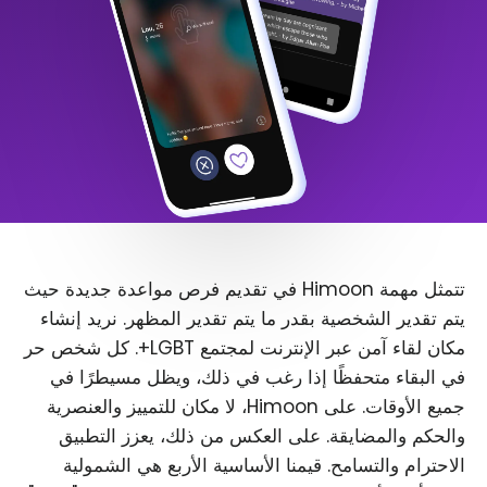
تتمثل مهمة Himoon في تقديم فرص مواعدة جديدة حيث
يتم تقدير الشخصية بقدر ما يتم تقدير المظهر. نريد إنشاء
مكان لقاء آمن عبر الإنترنت لمجتمع LGBT+. كل شخص حر
في البقاء متحفظًا إذا رغب في ذلك، ويظل مسيطرًا في
جميع الأوقات. على Himoon، لا مكان للتمييز والعنصرية
والحكم والمضايقة. على العكس من ذلك، يعزز التطبيق
الاحترام والتسامح. قيمنا الأساسية الأربع هي الشمولية