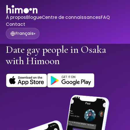
À propos
Blogue
Centre de connaissances
FAQ
Contact
Français
▾
Date gay people in Osaka
with Himoon