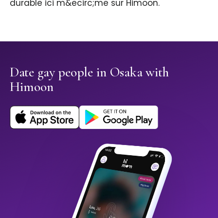
durable ici m&ecirc;me sur Himoon.
Date gay people in Osaka with
Himoon