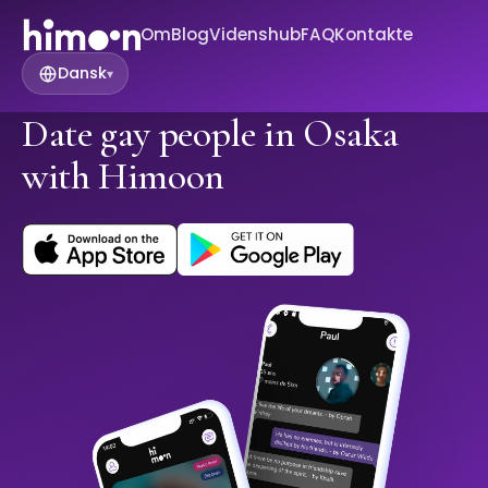
Om
Blog
Videnshub
FAQ
Kontakte
Dansk
▾
Date gay people in Osaka
with Himoon