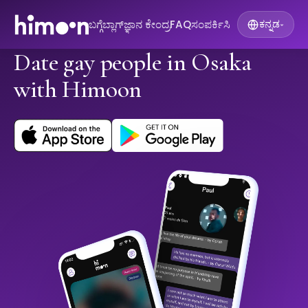
ಬಗ್ಗೆ
ಬ್ಲಾಗ್
ಜ್ಞಾನ ಕೇಂದ್ರ
FAQ
ಸಂಪರ್ಕಿಸಿ
ಕನ್ನಡ
▾
Date gay people in Osaka
with Himoon