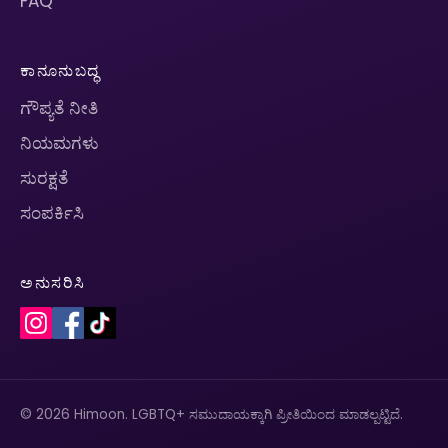
FAQ
ಕಾನೂನುಬದ್ಧ
ಗೌಪ್ಯತೆ ನೀತಿ
ನಿಯಮಗಳು
ಸುರಕ್ಷತೆ
ಸಂಪರ್ಕಿಸಿ
ಅನುಸರಿಸಿ
© 2026 Himoon. LGBTQ+ ಸಮುದಾಯಕ್ಕಾಗಿ ಪ್ರೀತಿಯಿಂದ ಮಾಡಲ್ಪಟ್ಟಿದೆ.