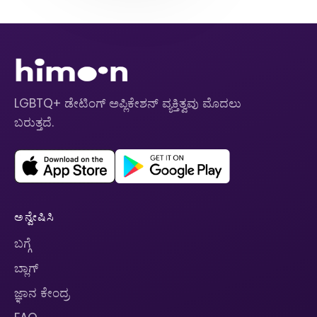
LGBTQ+ ಡೇಟಿಂಗ್ ಅಪ್ಲಿಕೇಶನ್ ವ್ಯಕ್ತಿತ್ವವು ಮೊದಲು
ಬರುತ್ತದೆ.
ಅನ್ವೇಷಿಸಿ
ಬಗ್ಗೆ
ಬ್ಲಾಗ್
ಜ್ಞಾನ ಕೇಂದ್ರ