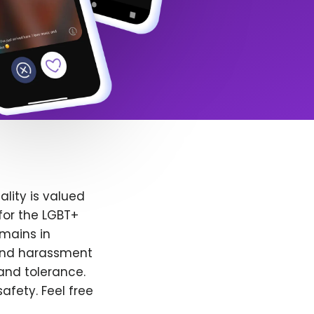
lity is valued
for the LGBT+
emains in
 and harassment
and tolerance.
afety. Feel free