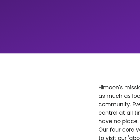
Himoon's missio
as much as loo
community. Ever
control at all
have no place. 
Our four core v
to visit our 'a