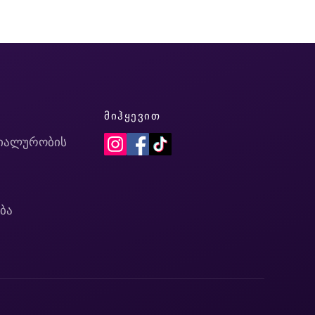
Ი
ᲛᲘᲰᲧᲔᲕᲘᲗ
იალურობის
ბა