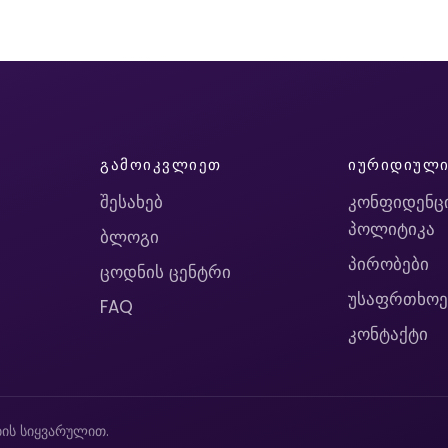
ᲒᲐᲛᲝᲘᲙᲕᲚᲘᲔᲗ
ᲘᲣᲠᲘᲓᲘᲣᲚ
შესახებ
კონფიდენც
პოლიტიკა
ბლოგი
პირობები
ცოდნის ცენტრი
უსაფრთხოე
FAQ
კონტაქტი
ის სიყვარულით.