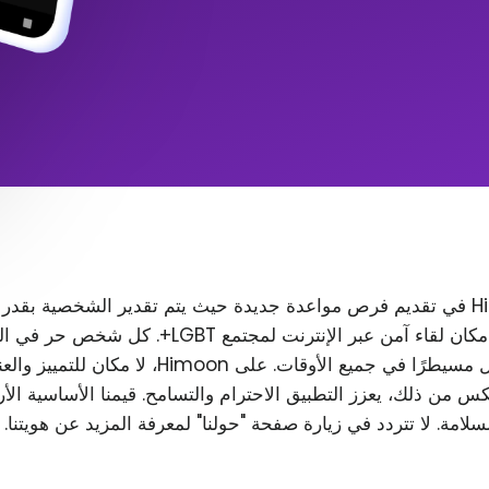
تتمثل مهمة Himoon في تقديم فرص مواعدة جديدة حيث يتم تقدير الشخصية بقدر
المظهر. نريد إنشاء مكان لقاء آمن عبر الإنترنت لمجتمع T
رغب في ذلك، ويظل مسيطرًا في جميع الأوقات. على Himoon
س من ذلك، يعزز التطبيق الاحترام والتسامح. قيمنا الأساسية الأ
لسلامة. لا تتردد في زيارة صفحة "حولنا" لمعرفة المزيد عن هويتنا.