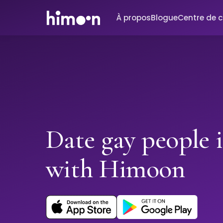
À propos
Blogue
Centre de 
Date gay people 
with Himoon