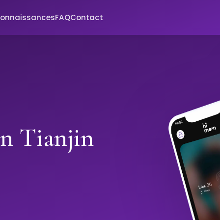
connaissances
FAQ
Contact
in Tianjin