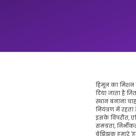
हिमून का मिशन न
दिया जाता है ज
स्थान बनाना चाहत
नियंत्रण में रहता
इसके विपरीत, एप्
समग्रता, निर्भीक
बेझिझक हमारे 'हमार