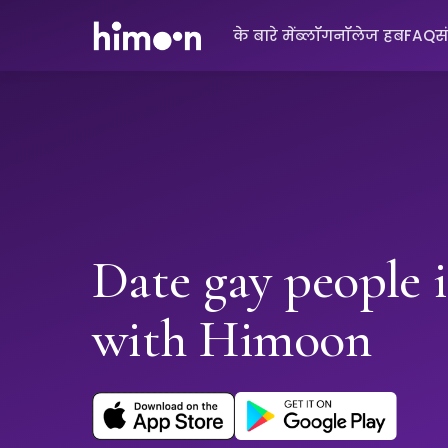
के बारे में
ब्लॉग
नॉलेज हब
FAQ
स
Date gay people 
with Himoon