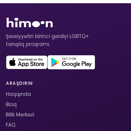
Şəxsiyyətin birinci gəldiyi LGBTQ+
tanışlıq proqramı.
ARAŞDIRIN
Haqqında
Bloq
Bilik Mərkəzi
FAQ