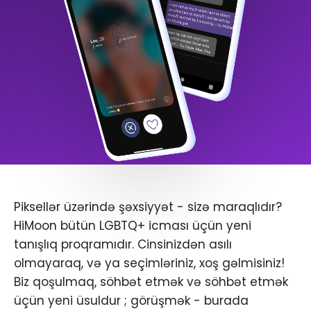
Piksellər üzərində şəxsiyyət - sizə maraqlıdır?
HiMoon bütün LGBTQ+ icması üçün yeni
tanışlıq proqramıdır. Cinsinizdən asılı
olmayaraq, və ya seçimləriniz, xoş gəlmisiniz!
Biz qoşulmaq, söhbət etmək və söhbət etmək
üçün yeni üsuldur ; görüşmək - burada