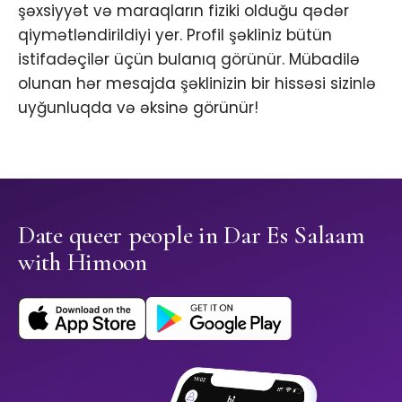
şəxsiyyət və maraqların fiziki olduğu qədər
qiymətləndirildiyi yer. Profil şəkliniz bütün
istifadəçilər üçün bulanıq görünür. Mübadilə
olunan hər mesajda şəklinizin bir hissəsi sizinlə
uyğunluqda və əksinə görünür!
Date queer people in Dar Es Salaam
with Himoon