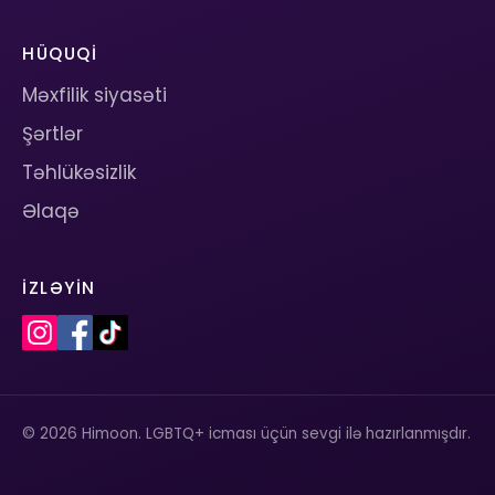
HÜQUQI
Məxfilik siyasəti
Şərtlər
Təhlükəsizlik
Əlaqə
İZLƏYIN
© 2026 Himoon. LGBTQ+ icması üçün sevgi ilə hazırlanmışdır.