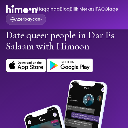
Haqqında
Bloq
Bilik Mərkəzi
FAQ
Əlaqə
Azərbaycan
▾
Date queer people in Dar Es
Salaam with Himoon