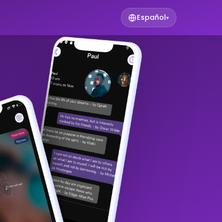
Español
▾