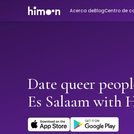
Acerca de
Blog
Centro de c
Date queer peopl
Es Salaam with