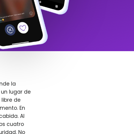
nde la
 un lugar de
libre de
omento. En
cabida. Al
ros cuatro
uridad. No