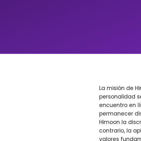
La misión de H
personalidad s
encuentro en l
permanecer dis
Himoon la discr
contrario, la a
valores fundam