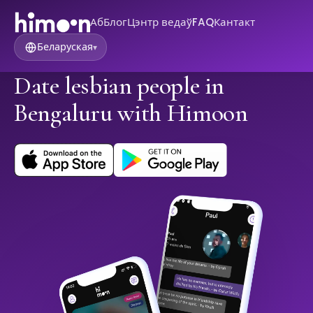
Аб
Блог
Цэнтр ведаў
FAQ
Кантакт
Беларуская
▾
Date lesbian people in
Bengaluru with Himoon