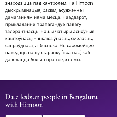
знаходзіцца пад кантролем. На Himoon
дыскрымінацыя, расізм, асуджэнне і
дамаганням няма месца. Наадварот,
прыкладанне прапагандуе павагу і
талерантнасць. Нашы чатыры асноўныя
каштоўнасці - інклюзіўнасць, смеласць,
сапраўднасць і бяспека. Не саромейцеся
наведаць нашу старонку 'пра нас', каб
даведацца больш пра тое, хто мы.
Date lesbian people in Bengaluru
with Himoon