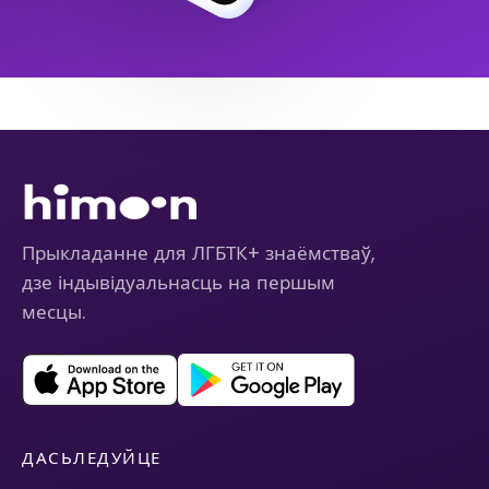
Прыкладанне для ЛГБТК+ знаёмстваў,
дзе індывідуальнасць на першым
месцы.
ДАСЬЛЕДУЙЦЕ