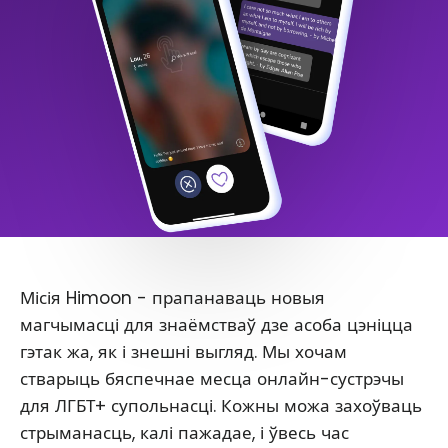
Місія Himoon - прапанаваць новыя
магчымасці для знаёмстваў дзе асоба цэніцца
гэтак жа, як і знешні выгляд. Мы хочам
стварыць бяспечнае месца онлайн-сустрэчы
для ЛГБТ+ супольнасці. Кожны можа захоўваць
стрыманасць, калі пажадае, і ўвесь час