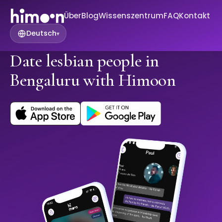
Über
Blog
Wissenszentrum
FAQ
Kontakt
Deutsch
▾
Date lesbian people in
Bengaluru with Himoon