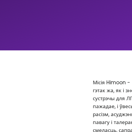
Місія Himoon -
гэтак жа, як і
сустрэчы для Л
пажадае, і ўве
расізм, асуджэ
павагу і талер
смеласць, сапр