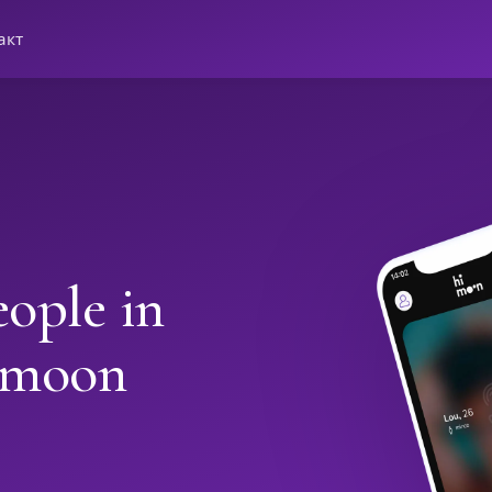
акт
ople in
imoon