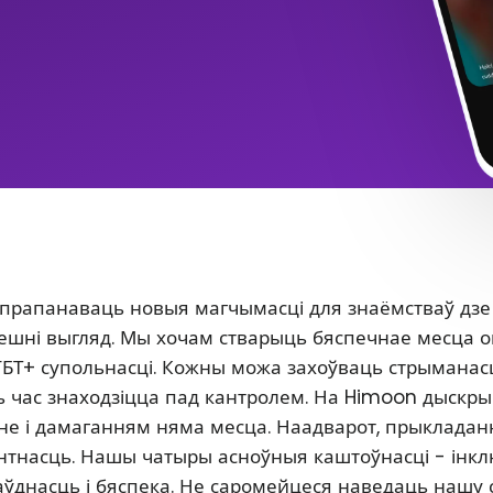
 прапанаваць новыя магчымасці для знаёмстваў дзе
 знешні выгляд. Мы хочам стварыць бяспечнае месца 
ГБТ+ супольнасці. Кожны можа захоўваць стрыманасц
сь час знаходзіцца пад кантролем. На Himoon дыскр
нне і дамаганням няма месца. Наадварот, прыклада
антнасць. Нашы чатыры асноўныя каштоўнасці - інкл
аўднасць і бяспека. Не саромейцеся наведаць нашу 