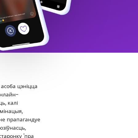
 асоба цэніцца
онлайн-
ь, калі
ымінацыя,
нне прапагандуе
юзіўнасць,
старонку 'пра