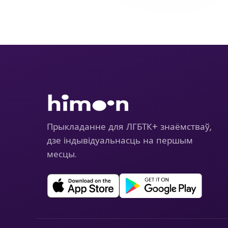
Прыкладанне для ЛГБТК+ знаёмстваў,
дзе індывідуальнасць на першым
месцы.