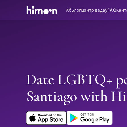
Аб
Блог
Цэнтр ведаў
FAQ
Кант
Date LGBTQ+ pe
Santiago with H