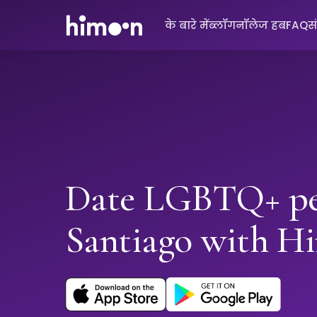
के बारे में
ब्लॉग
नॉलेज हब
FAQ
स
Date LGBTQ+ pe
Santiago with H