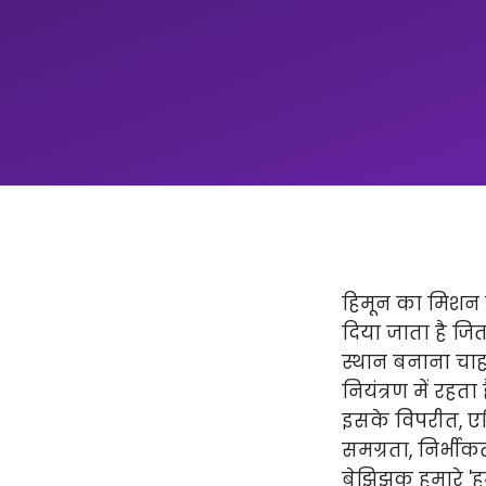
हिमून का मिशन न
दिया जाता है ज
स्थान बनाना चाहत
नियंत्रण में रहता
इसके विपरीत, एप्
समग्रता, निर्भीक
बेझिझक हमारे 'हमार