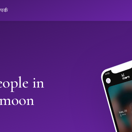
ंपर्क
ople in
imoon