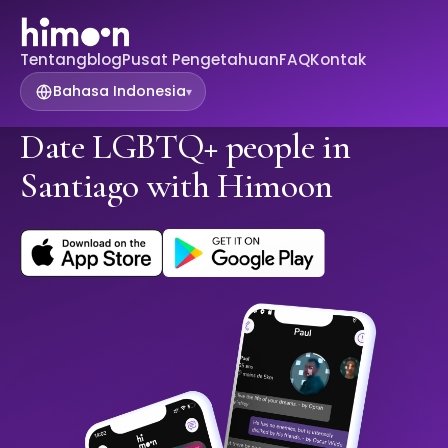
Tentang
blog
Pusat Pengetahuan
FAQ
Kontak
Bahasa Indonesia
▾
Date LGBTQ+ people in
Santiago with Himoon