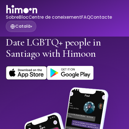
Sobre
Bloc
Centre de coneixement
FAQ
Contacte
Català
▾
Date LGBTQ+ people in
Santiago with Himoon