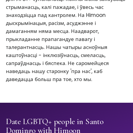
стрыманасць, калі пажадае, і ўвесь час
знаходзіцца пад кантролем. На Himoon
дыскрымінацыя, расізм, асуджэнне і
дамаганням няма месца. Наадварот,
прыкладанне прапагандуе павагу і
талерантнасць. Нашы чатыры асноўныя
каштоўнасці - інклюзіўнасць, смеласць,
сапраўднасць і бяспека. Не саромейцеся
наведаць нашу старонку 'пра нас', каб
даведацца больш пра тое, хто мы.
Date LGBTQ+ people in Santo
Domingo with Himoon