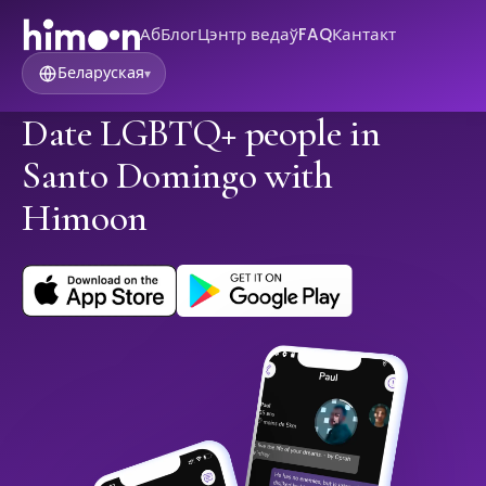
Аб
Блог
Цэнтр ведаў
FAQ
Кантакт
Беларуская
▾
Date LGBTQ+ people in
Santo Domingo with
Himoon