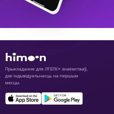
Прыкладанне для ЛГБТК+ знаёмстваў,
дзе індывідуальнасць на першым
месцы.