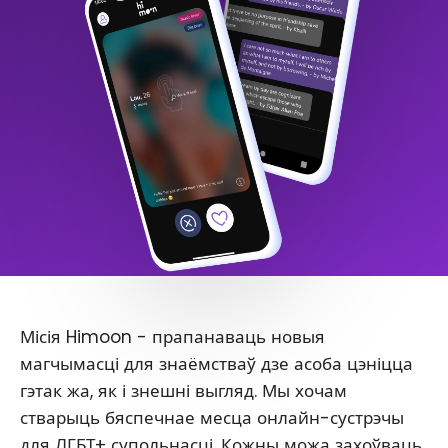
Місія Himoon - прапанаваць новыя
магчымасці для знаёмстваў дзе асоба цэніцца
гэтак жа, як і знешні выгляд. Мы хочам
стварыць бяспечнае месца онлайн-сустрэчы
для ЛГБТ+ супольнасці. Кожны можа захоўваць