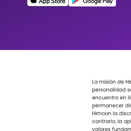
La misión de H
personalidad s
encuentro en l
permanecer dis
Himoon la discr
contrario, la a
valores fundam