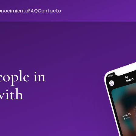
onocimiento
FAQ
Contacto
ople in
with