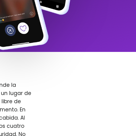
nde la
 un lugar de
libre de
omento. En
cabida. Al
ros cuatro
uridad. No