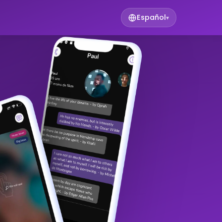
Español
▾