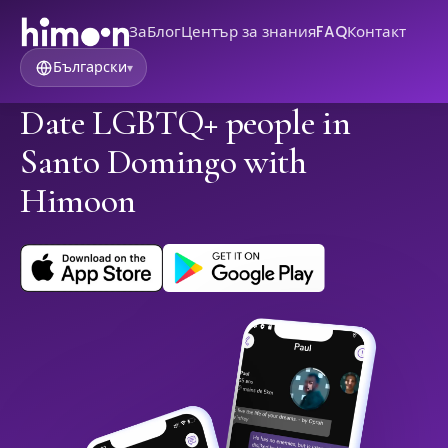
За
Блог
Център за знания
FAQ
Контакт
Български
▾
Date LGBTQ+ people in
Santo Domingo with
Himoon