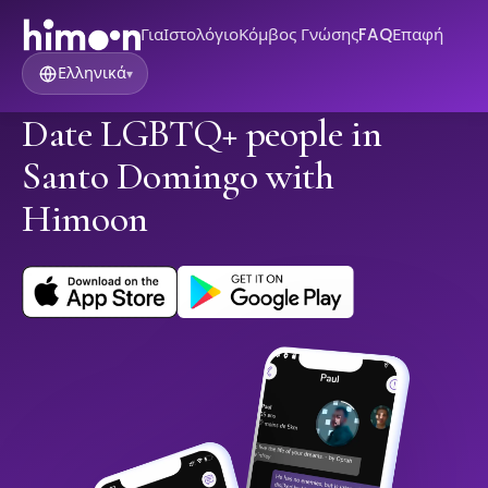
Για
Ιστολόγιο
Κόμβος Γνώσης
FAQ
Επαφή
Ελληνικά
▾
Date LGBTQ+ people in
Santo Domingo with
Himoon