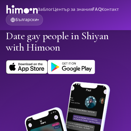
За
Блог
Център за знания
FAQ
Контакт
Български
▾
Date gay people in Shiyan
with Himoon