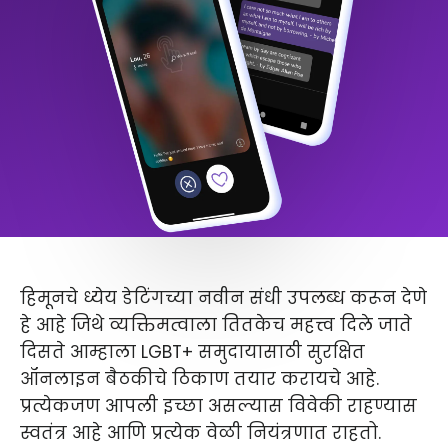
हिमूनचे ध्येय डेटिंगच्या नवीन संधी उपलब्ध करून देणे
हे आहे जिथे व्यक्तिमत्वाला तितकेच महत्त्व दिले जाते
दिसते आम्हाला LGBT+ समुदायासाठी सुरक्षित
ऑनलाइन बैठकीचे ठिकाण तयार करायचे आहे.
प्रत्येकजण आपली इच्छा असल्यास विवेकी राहण्यास
स्वतंत्र आहे आणि प्रत्येक वेळी नियंत्रणात राहतो.