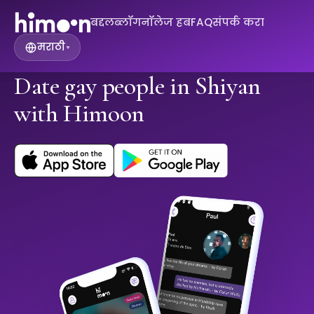
बद्दल
ब्लॉग
नॉलेज हब
FAQ
संपर्क करा
मराठी
▾
Date gay people in Shiyan
with Himoon