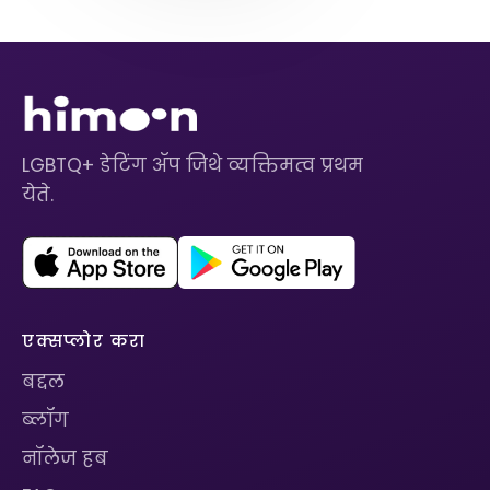
LGBTQ+ डेटिंग ॲप जिथे व्यक्तिमत्व प्रथम
येते.
एक्सप्लोर करा
बद्दल
ब्लॉग
नॉलेज हब