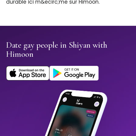
durable ici m&ecirc;me sur Himoon.
Date gay people in Shiyan with
Himoon