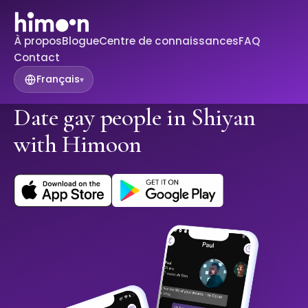
À propos
Blogue
Centre de connaissances
FAQ
Contact
Français
▾
Date gay people in Shiyan
with Himoon