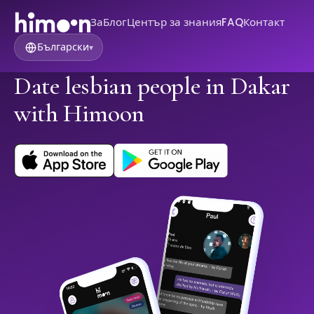
За
Блог
Център за знания
FAQ
Контакт
Български
▾
Date lesbian people in Dakar
with Himoon