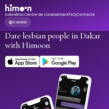
Sobre
Bloc
Centre de coneixement
FAQ
Contacte
Català
▾
Date lesbian people in Dakar
with Himoon