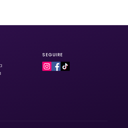
SEGUIRE
la
a