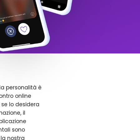
la personalità è
ntro online
 se lo desidera
azione, il
pplicazione
ntali sono
 la nostra