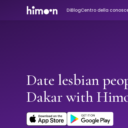
Di
Blog
Centro della conosc
Date lesbian peop
Dakar with Him