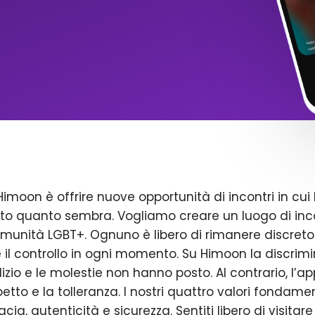
Himoon è offrire nuove opportunità di incontri in cui 
to quanto sembra. Vogliamo creare un luogo di inco
omunità LGBT+. Ognuno è libero di rimanere discreto
il controllo in ogni momento. Su Himoon la discrimin
dizio e le molestie non hanno posto. Al contrario, l’a
petto e la tolleranza. I nostri quattro valori fondame
acia, autenticità e sicurezza. Sentiti libero di visitare