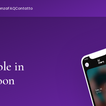
enza
FAQ
Contatto
le in
oon