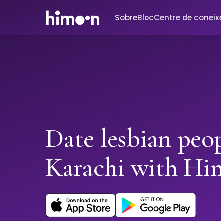
Sobre
Bloc
Centre de conei
Date lesbian peop
Karachi with H