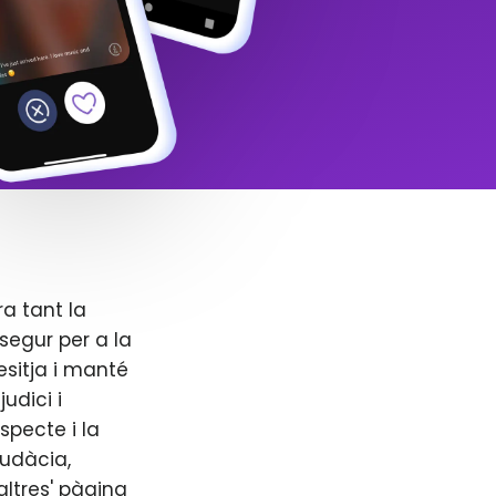
ra tant la
segur per a la
esitja i manté
udici i
specte i la
audàcia,
altres' pàgina