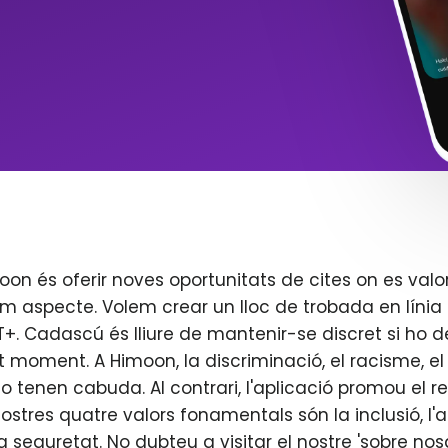
oon és oferir noves oportunitats de cites on es valo
m aspecte. Volem crear un lloc de trobada en línia 
. Cadascú és lliure de mantenir-se discret si ho d
t moment. A Himoon, la discriminació, el racisme, el j
o tenen cabuda. Al contrari, l'aplicació promou el re
 nostres quatre valors fonamentals són la inclusió, l'
 la seguretat. No dubteu a visitar el nostre 'sobre nos