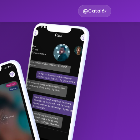
Català
▾