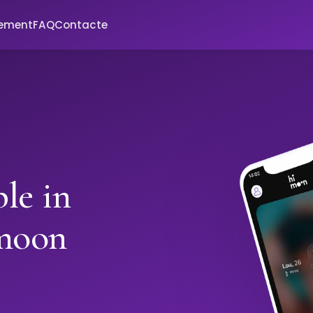
xement
FAQ
Contacte
le in
imoon