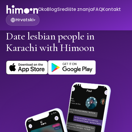
Oko
Blog
Središte znanja
FAQ
Kontakt
Hrvatski
▾
Date lesbian people in
Karachi with Himoon