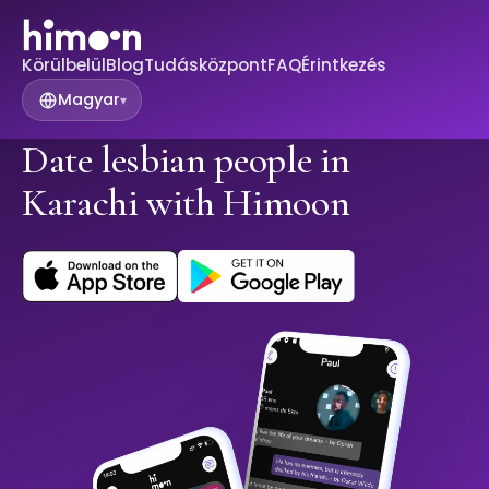
Körülbelül
Blog
Tudásközpont
FAQ
Érintkezés
Magyar
▾
Date lesbian people in
Karachi with Himoon