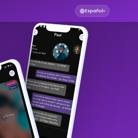
Español
▾