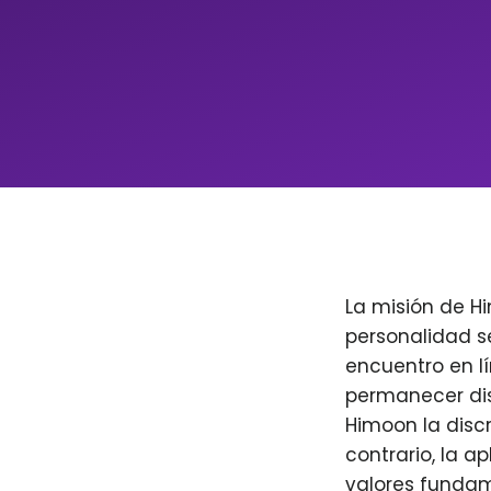
La misión de H
personalidad s
encuentro en l
permanecer dis
Himoon la discr
contrario, la a
valores fundam