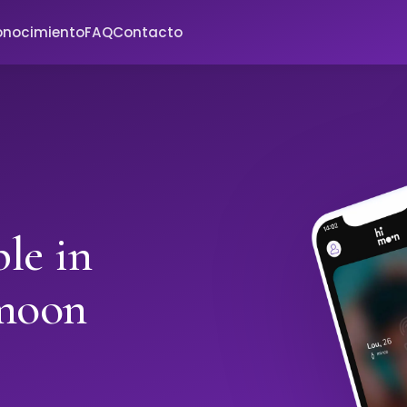
onocimiento
FAQ
Contacto
le in
imoon