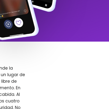
nde la
 un lugar de
libre de
omento. En
cabida. Al
ros cuatro
uridad. No