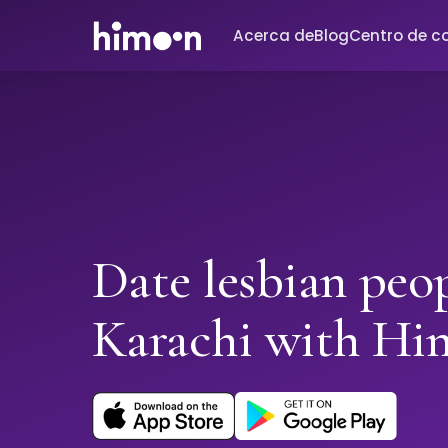
Acerca de
Blog
Centro de c
Date lesbian peop
Karachi with H