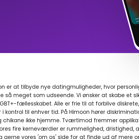
n er at tilbyde nye datingmuligheder, hvor personl
e så meget som udseende. Vi ønsker at skabe et sik
T+-fællesskabet. Alle er frie til at forblive diskrete
r i kontrol til enhver tid. På Himoon hører diskriminat
chikane ikke hjemme. Tværtimod fremmer applikat
ores fire kerneværdier er rummelighed, dristighed, a
g gerne vores 'om os' side for at finde ud af mere o