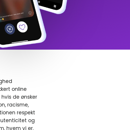
ighed
kert online
, hvis de ønsker
ion, racisme,
ionen respekt
utenticitet og
m, hvem vi er.