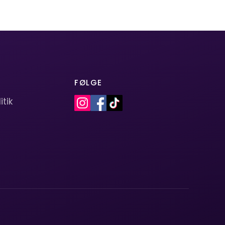
FØLGE
itik