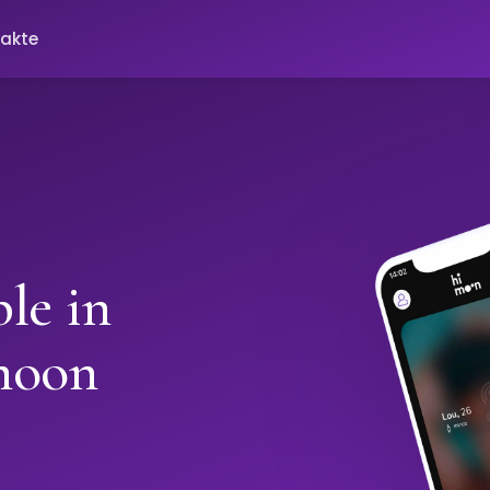
akte
le in
moon