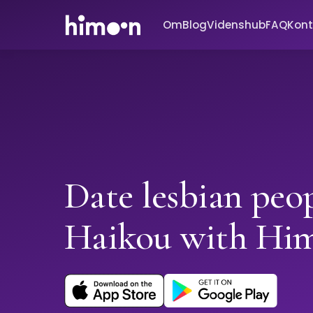
Om
Blog
Videnshub
FAQ
Kont
Date lesbian peop
Haikou with Hi