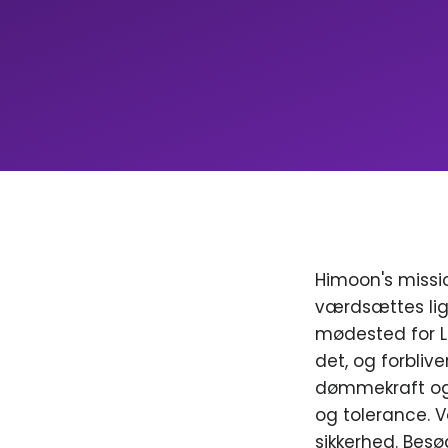
Himoon's missio
værdsættes lig
mødested for LGB
det, og forblive
dømmekraft og 
og tolerance. V
sikkerhed. Besø