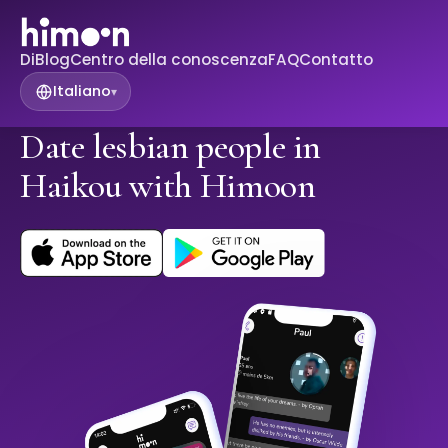
Di
Blog
Centro della conoscenza
FAQ
Contatto
Italiano
▾
Date lesbian people in
Haikou with Himoon