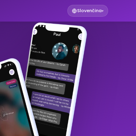
Slovenčina
▾