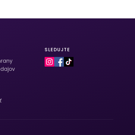
SLEDUJTE
hrany
dajov
ť