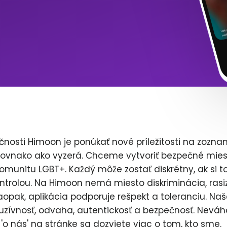
čnosti Himoon je ponúkať nové príležitosti na zozna
rovnako ako vyzerá. Chceme vytvoriť bezpečné mies
komunitu LGBT+. Každý môže zostať diskrétny, ak si to
ntrolou. Na Himoon nemá miesto diskriminácia, rasi
opak, aplikácia podporuje rešpekt a toleranciu. Naš
uzívnosť, odvaha, autentickosť a bezpečnosť. Neváh
'o nás' na stránke sa dozviete viac o tom, kto sme.