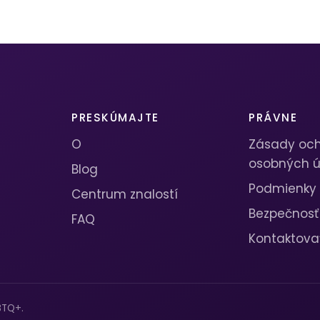
PRESKÚMAJTE
PRÁVNE
O
Zásady oc
osobných ú
Blog
Podmienky
Centrum znalostí
Bezpečnosť
FAQ
Kontaktova
BTQ+.