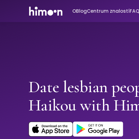
O
Blog
Centrum znalostí
FA
Date lesbian peop
Haikou with Hi