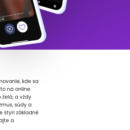
movanie, kde sa
to na online
 želá, a vždy
zmus, súdy a
e štyri základné
ajte a