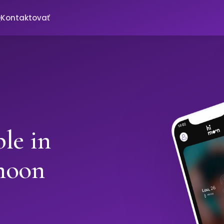
Q
Kontaktovať
le in
moon